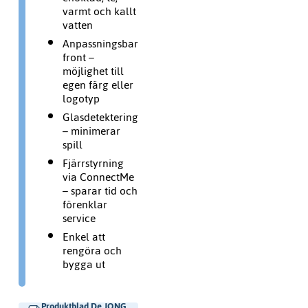
varmt och kallt
vatten
Anpassningsbar
front –
möjlighet till
egen färg eller
logotyp
Glasdetektering
– minimerar
spill
Fjärrstyrning
via ConnectMe
– sparar tid och
förenklar
service
Enkel att
rengöra och
bygga ut
Produktblad De JONG