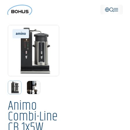
amino
Animo
Combi-Line
CB 1x5W